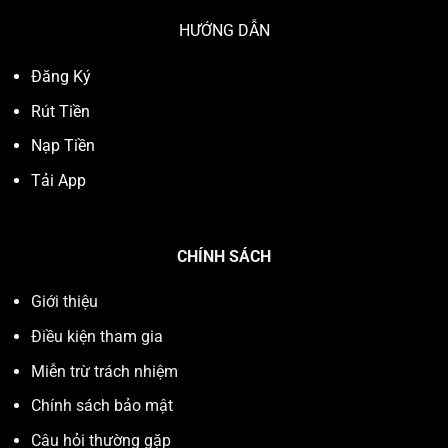
HƯỚNG DẪN
Đăng Ký
Rút Tiền
Nạp Tiền
Tải App
CHÍNH SÁCH
Giới thiệu
Điều kiện tham gia
Miễn trừ trách nhiệm
Chính sách bảo mật
Câu hỏi thường gặp