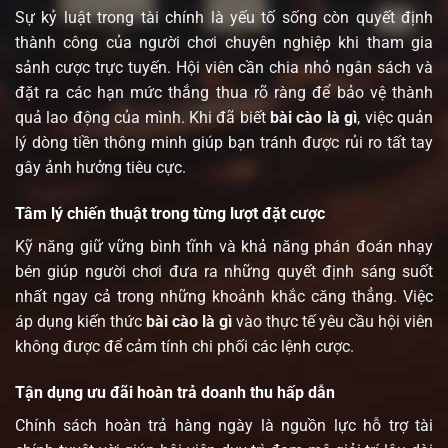
Sự kỷ luật trong tài chính là yếu tố sống còn quyết định
thành công của người chơi chuyên nghiệp khi tham gia
sảnh cược trực tuyến. Hội viên cần chia nhỏ ngân sách và
đặt ra các hạn mức thắng thua rõ ràng để bảo vệ thành
quả lao động của mình. Khi đã biết
bài cào là gì
, việc quản
lý dòng tiền thông minh giúp bạn tránh được rủi ro tất tay
gây ảnh hưởng tiêu cực.
Tâm lý chiến thuật trong từng lượt đặt cược
Kỹ năng giữ vững bình tĩnh và khả năng phán đoán nhạy
bén giúp người chơi đưa ra những quyết định sáng suốt
nhất ngay cả trong những khoảnh khắc căng thẳng. Việc
áp dụng kiến thức
bài cào là gì
vào thực tế yêu cầu hội viên
không được để cảm tính chi phối các lệnh cược.
Tận dụng ưu đãi hoàn trả doanh thu hấp dẫn
Chính sách hoàn trả hàng ngày là nguồn lực hỗ trợ tài