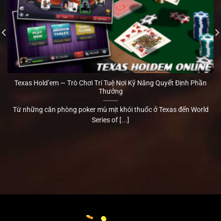
Texas Hold’em — Trò Chơi Trí Tuệ Nơi Kỹ Năng Quyết Định Phần
Thưởng
Từ những căn phòng poker mù mịt khói thuốc ở Texas đến World
Series of [...]