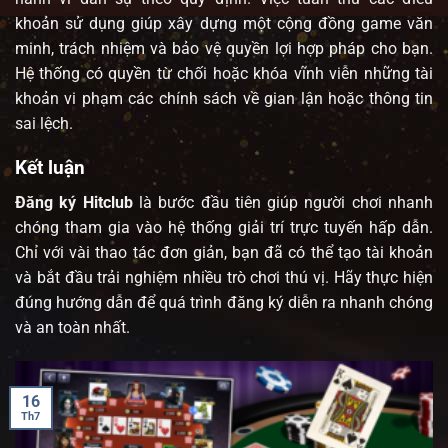
khoản sử dụng giúp xây dựng một cộng đồng game văn
minh, trách nhiệm và bảo vệ quyền lợi hợp pháp cho bạn.
Hệ thống có quyền từ chối hoặc khóa vĩnh viễn những tài
khoản vi phạm các chính sách về gian lận hoặc thông tin
sai lệch.
Kết luận
Đăng ký Hitclub
là bước đầu tiên giúp người chơi nhanh
chóng tham gia vào hệ thống giải trí trực tuyến hấp dẫn.
Chỉ với vài thao tác đơn giản, bạn đã có thể tạo tài khoản
và bắt đầu trải nghiệm nhiều trò chơi thú vị. Hãy thực hiện
đúng hướng dẫn để quá trình đăng ký diễn ra nhanh chóng
và an toàn nhất.
16
Th7