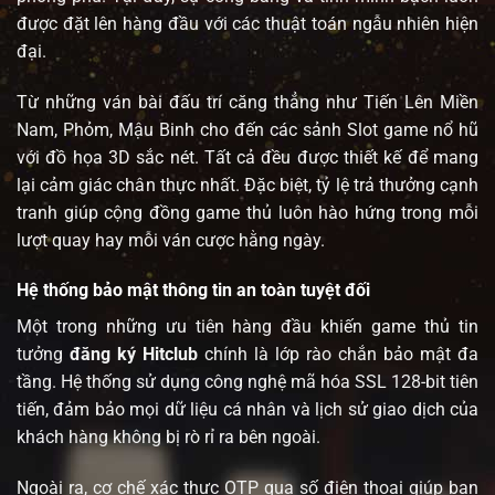
được đặt lên hàng đầu với các thuật toán ngẫu nhiên hiện
đại.
Từ những ván bài đấu trí căng thẳng như Tiến Lên Miền
Nam, Phỏm, Mậu Binh cho đến các sảnh Slot game nổ hũ
với đồ họa 3D sắc nét. Tất cả đều được thiết kế để mang
lại cảm giác chân thực nhất. Đặc biệt, tỷ lệ trả thưởng cạnh
tranh giúp cộng đồng game thủ luôn hào hứng trong mỗi
lượt quay hay mỗi ván cược hằng ngày.
Hệ thống bảo mật thông tin an toàn tuyệt đối
Một trong những ưu tiên hàng đầu khiến game thủ tin
tưởng
đăng ký Hitclub
chính là lớp rào chắn bảo mật đa
tầng. Hệ thống sử dụng công nghệ mã hóa SSL 128-bit tiên
tiến, đảm bảo mọi dữ liệu cá nhân và lịch sử giao dịch của
khách hàng không bị rò rỉ ra bên ngoài.
Ngoài ra, cơ chế xác thực OTP qua số điện thoại giúp bạn