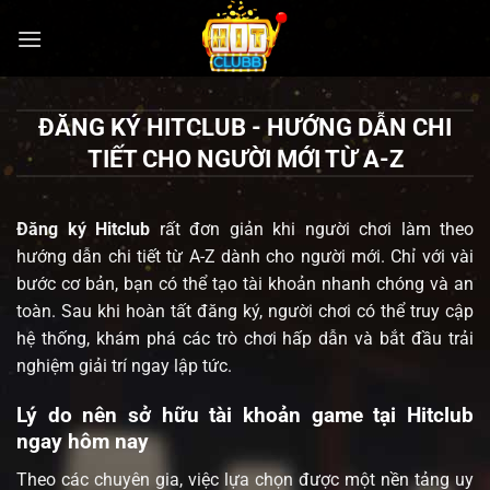
Bỏ
qua
nội
dung
ĐĂNG KÝ HITCLUB - HƯỚNG DẪN CHI
TIẾT CHO NGƯỜI MỚI TỪ A-Z
Đăng ký
Hitclub
rất đơn giản khi người chơi làm theo
hướng dẫn chi tiết từ A-Z dành cho người mới. Chỉ với vài
bước cơ bản, bạn có thể tạo tài khoản nhanh chóng và an
toàn. Sau khi hoàn tất đăng ký, người chơi có thể truy cập
hệ thống, khám phá các trò chơi hấp dẫn và bắt đầu trải
nghiệm giải trí ngay lập tức.
Lý do nên sở hữu tài khoản game tại Hitclub
ngay hôm nay
Theo các chuyên gia, việc lựa chọn được một nền tảng uy