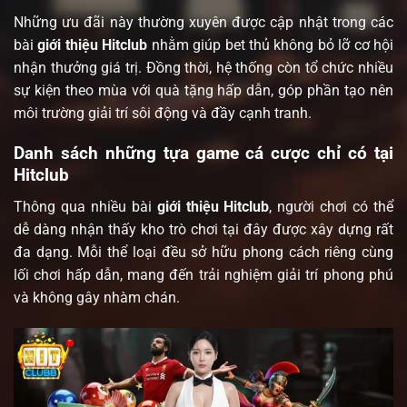
Những ưu đãi này thường xuyên được cập nhật trong các
bài
giới thiệu Hitclub
nhằm giúp bet thủ không bỏ lỡ cơ hội
nhận thưởng giá trị. Đồng thời, hệ thống còn tổ chức nhiều
sự kiện theo mùa với quà tặng hấp dẫn, góp phần tạo nên
môi trường giải trí sôi động và đầy cạnh tranh.
Danh sách những tựa game cá cược chỉ có tại
Hitclub
Thông qua nhiều bài
giới thiệu Hitclub
, người chơi có thể
dễ dàng nhận thấy kho trò chơi tại đây được xây dựng rất
đa dạng. Mỗi thể loại đều sở hữu phong cách riêng cùng
lối chơi hấp dẫn, mang đến trải nghiệm giải trí phong phú
và không gây nhàm chán.