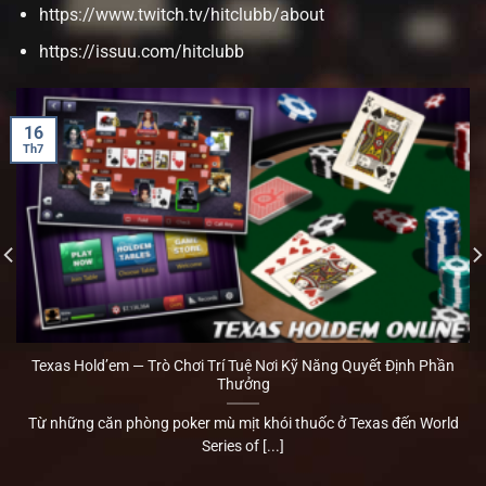
https://www.twitch.tv/hitclubb/about
https://issuu.com/hitclubb
16
Th7
Texas Hold’em — Trò Chơi Trí Tuệ Nơi Kỹ Năng Quyết Định Phần
Thưởng
Từ những căn phòng poker mù mịt khói thuốc ở Texas đến World
Series of [...]