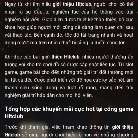
Ngay từ khi tìm hiểu
giới thiệu Hitclub
, người chơi có thể
nhận ra sự đầu tư nghiêm túc của hệ thống vào trải
nghiệm hội viên. Giao diện được thiết kế thân thiện, bố cục
khoa học giúp người mới cũng dễ dàng làm quen chỉ sau
vài thao tác. Bên cạnh đó, tốc độ tải trang nhanh và hoạt
động mượt mà trên nhiều thiết bị cũng là điểm cộng lớn.
Khi đọc các bài
giới thiệu Hitclub
, nhiều người thường ấn
tượng với kho trò chơi đồ sộ được cập nhật liên tục. Từ slot
game, game bài cho đến những trò giải trí đổi thưởng mới
lạ, tất cả đều được phát triển với đồ họa cực kỳ sắc nét, âm
thanh siêu sống động và luật rõ ràng, mang đến trải
nghiệm giải trí hấp dẫn cho mọi hội viên.
Tổng hợp các khuyến mãi cực hot tại cổng game
Hitclub
Trước khi tham gia, việc tham khảo thông tin
giới thiệu
Hitclub
sẽ giúp người chơi hiểu rõ hơn về những chương